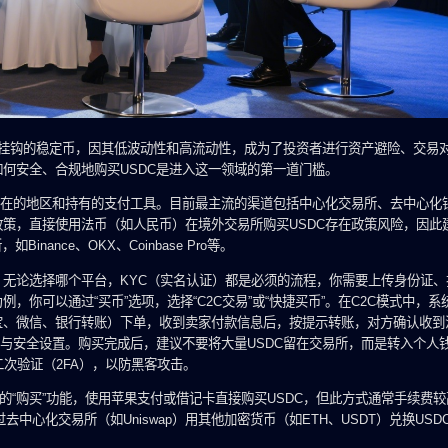
元1:1挂钩的稳定币，因其低波动性和高流动性，成为了投资者进行资产避险、交易
何安全、合规地购买USDC是进入这一领域的第一道门槛。
所在的地区和持有的支付工具。目前最主流的渠道包括中心化交易所、去中心化
策，直接使用法币（如人民币）在境外交易所购买USDC存在政策风险，因此
ance、OKX、Coinbase Pro等。
无论选择哪个平台，KYC（实名认证）都是必须的流程，你需要上传身份证、
你可以通过“买币”选项，选择“C2C交易”或“快捷买币”。在C2C模式中，系
宝、微信、银行转账）下单，收到卖家付款信息后，按提示转账，对方确认收到
储与安全设置。购买完成后，建议不要将大量USDC留在交易所，而是转入个人
开启谷歌二次验证（2FA），以防黑客攻击。
置的“购买”功能，使用苹果支付或借记卡直接购买USDC，但此方式通常手续费
中心化交易所（如Uniswap）用其他加密货币（如ETH、USDT）兑换USD