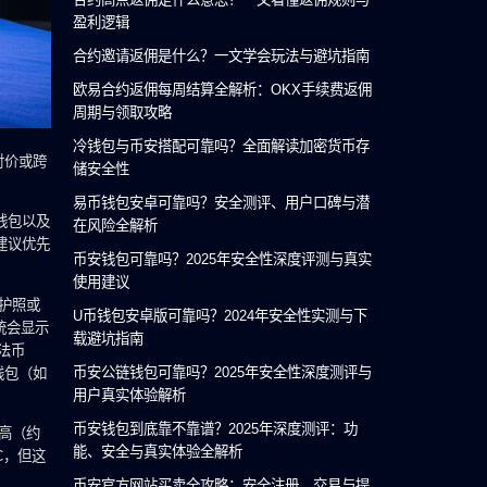
盈利逻辑
合约邀请返佣是什么？一文学会玩法与避坑指南
欧易合约返佣每周结算全解析：OKX手续费返佣
周期与领取攻略
冷钱包与币安搭配可靠吗？全面解读加密货币存
对价或跨
储安全性
易币钱包安卓可靠吗？安全测评、用户口碑与潜
钱包以及
在风险全解析
建议优先
币安钱包可靠吗？2025年安全性深度评测与真实
使用建议
护照或
U币钱包安卓版可靠吗？2024年安全性实测与下
统会显示
载避坑指南
法币
币安公链钱包可靠吗？2025年安全性深度测评与
钱包（如
用户真实体验解析
币安钱包到底靠不靠谱？2025年深度测评：功
较高（约
能、安全与真实体验全解析
C，但这
币安官方网站买卖全攻略：安全注册、交易与提