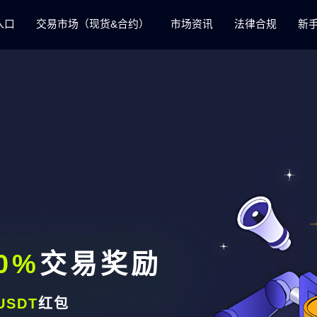
入口
交易市场（现货&合约）
市场资讯
法律合规
新
0%
交易奖励
USDT
红包