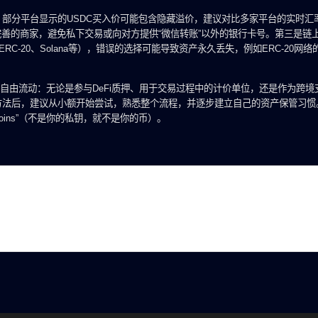
部分平台显示的USDC买入价可能包含隐藏溢价，建议对比多家平台的实时汇
完善的商家，避免私下交易或向对方提供“微信转账”以外的银行卡号。第三是链
RC-20、Solana等），错误的选择可能导致资产永久丢失，例如ERC-20网络的
自由流动：无论是参与DeFi质押、用于交易过程中的计价单位，还是作为跨境
方法后，建议从小额开始尝试，熟悉整个流程，并逐步建立自己的资产保管习惯
ur coins”（不是你的私钥，就不是你的币）。